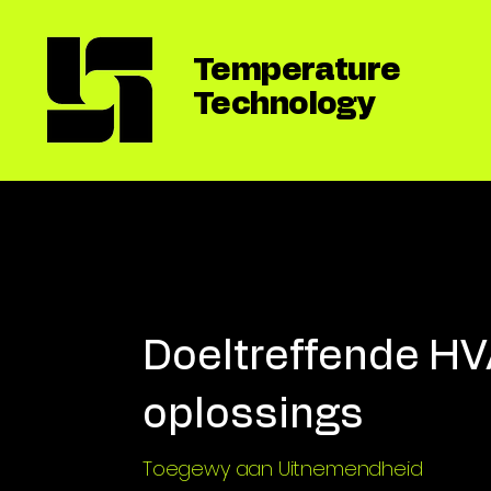
Temperature
Technology
Doeltreffende H
oplossings
Toegewy aan Uitnemendheid