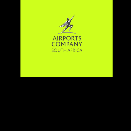
 Ya Sentle | Spoormaker & Partners | Pr
 | First National Bank | ABSA | Nedbank |
ies | Bonanza Projects | IMA | Okilis | Pe
 | Bidvest | Liberty | Maximillian Shopfitt