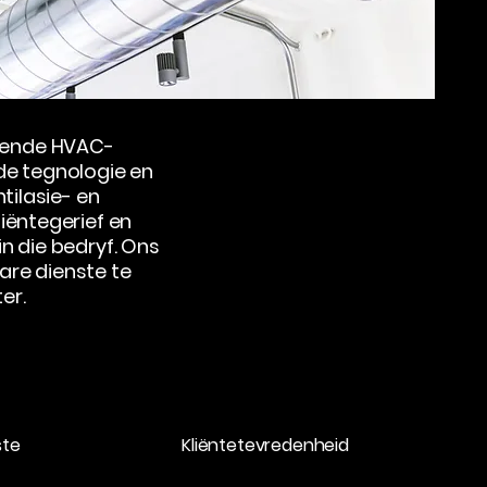
wende HVAC-
de tegnologie en
tilasie- en
iëntegerief en
n die bedryf. Ons
are dienste te
er.
ste
Kliëntetevredenheid