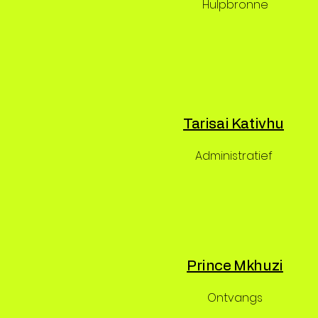
Hulpbronne
Tarisai Kativhu
Administratief
Prince Mkhuzi
Ontvangs