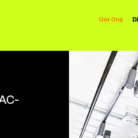
Oor Ons
D
VAC-