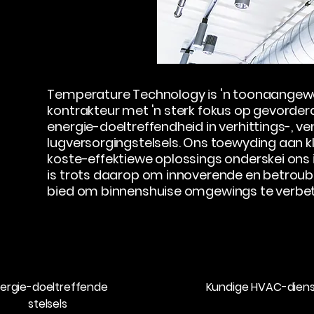
Temperature Technology is 'n toonaange
kontrakteur met 'n sterk fokus op gevorder
energie-doeltreffendheid in verhittings-, ven
lugversorgingstelsels. Ons toewyding aan kl
koste-effektiewe oplossings onderskei ons i
is trots daarop om innoverende en betroub
bied om binnenshuise omgewings te verbet
ergie-doeltreffende
Kundige HVAC-dien
stelsels